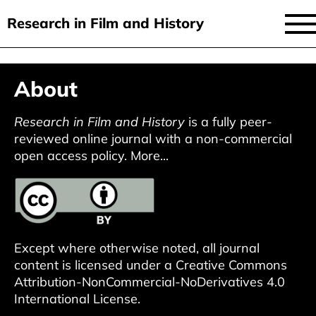
Research in Film and History
current issue
Direkt
About
zum
issues
Inhalt
audiovisual essays
Research in Film and History
is a fully peer-
reviewed online journal with a non-commercial
new approaches
open access policy.
More...
archive
about
submit
Except where otherwise noted, all journal
content is licensed under a
Creative Commons
Attribution-NonCommercial-NoDerivatives 4.0
International License
.